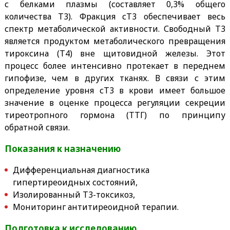
с белками плазмы (составляет 0,3% общего
количества Т3). Фракция сТ3 обеспечивает весь
спектр метаболической активности. Свободный Т3
является продуктом метаболического превращения
тироксина (Т4) вне щитовидной железы. Этот
процесс более интенсивно протекает в переднем
гипофизе, чем в других тканях. В связи с этим
определение уровня сТ3 в крови имеет большое
значение в оценке процесса регуляции секреции
тиреотропного гормона (ТТГ) по принципу
обратной связи.
Показания к назначению
Дифференциальная диагностика
гипертиреоидных состояний,
Изолированный Т3-токсикоз,
Мониторинг антитиреоидной терапии.
Подготовка к исследованию