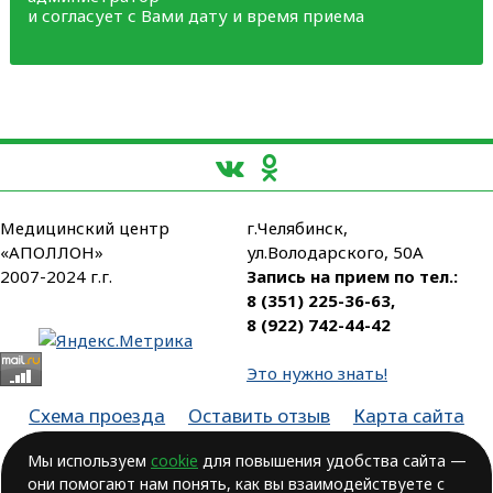
и согласует с Вами дату и время приема
Медицинский центр
г.Челябинск,
«АПОЛЛОН»
ул.Володарского, 50А
2007-2024 г.г.
Запись на прием по тел.:
8 (351) 225-36-63
,
8 (922) 742-44-42
Это нужно знать!
Схема проезда
Оставить отзыв
Карта сайта
Партнеры
Мы используем
cookie
для повышения удобства сайта —
они помогают нам понять, как вы взаимодействуете с
Лицензия № ЛО-74-01-003806, от 14.10.2016, выдана Министерством