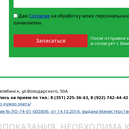
Даю
Согласие
на обработку моих персональных
ознакомлен.
После отправки 
Записаться
и согласует с Ва
Челябинск, ул.Володарского, 50А
пись на прием по тел.:
8 (351) 225-36-63
,
8 (922) 742-44-42
о нужно знать!
ия № ЛО-74-01-003806, от 14.10.2016, выдана Министерст
ОКАЗАНИЯ. НЕОБХОДИМА КО