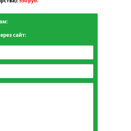
рства):
550 руб.
ам:
ерез сайт: