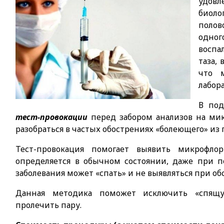
удов
биоло
полов
одно
воспа
таза,
что 
лабор
В под
тест-провокации
перед забором анализов на мик
разобраться в частых обострениях «болеющего» из 
Тест-провокация помогает выявить микрофлор
определяется в обычном состоянии, даже при п
заболевания может «спать» и не выявляться при об
Данная методика поможет исключить «спящ
пролечить пару.