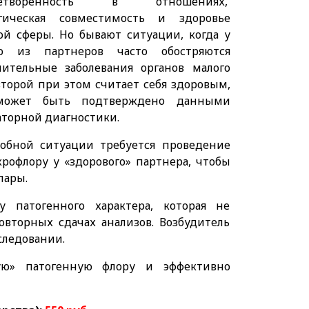
летворенность в отношениях,
гическая совместимость и здоровье
ой сферы. Но бывают ситуации, когда у
го из партнеров часто обостряются
лительные заболевания органов малого
 второй при этом считает себя здоровым,
может быть подтверждено данными
аторной диагностики.
обной ситуации требуется проведение
рофлору у «здорового» партнера, чтобы
пары.
у патогенного характера, которая не
овторных сдачах анализов. Возбудитель
следовании.
ую» патогенную флору и эффективно