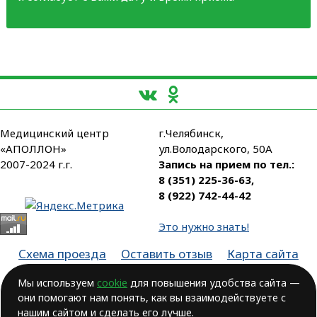
Медицинский центр
г.Челябинск,
«АПОЛЛОН»
ул.Володарского, 50А
2007-2024 г.г.
Запись на прием по тел.:
8 (351) 225-36-63
,
8 (922) 742-44-42
Это нужно знать!
Схема проезда
Оставить отзыв
Карта сайта
Партнеры
Мы используем
cookie
для повышения удобства сайта —
они помогают нам понять, как вы взаимодействуете с
Лицензия № ЛО-74-01-003806, от 14.10.2016, выдана Министерством
здравоохранения Челябинской области
нашим сайтом и сделать его лучше.