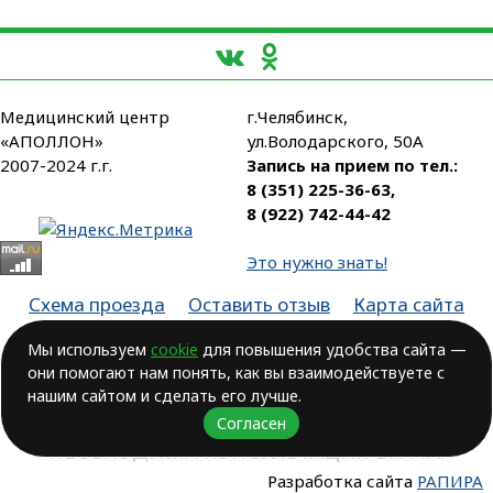
Медицинский центр
г.Челябинск,
«АПОЛЛОН»
ул.Володарского, 50А
2007-2024 г.г.
Запись на прием по тел.:
8 (351) 225-36-63
,
8 (922) 742-44-42
Это нужно знать!
Схема проезда
Оставить отзыв
Карта сайта
Партнеры
Мы используем
cookie
для повышения удобства сайта —
они помогают нам понять, как вы взаимодействуете с
Лицензия № ЛО-74-01-003806, от 14.10.2016, выдана Министерством
здравоохранения Челябинской области
нашим сайтом и сделать его лучше.
Согласен
ВОЗМОЖНЫ ПРОТИВОПОКАЗАНИЯ.
НЕОБХОДИМА КОНСУЛЬТАЦИЯ ВРАЧА!
Разработка сайта
РАПИРА