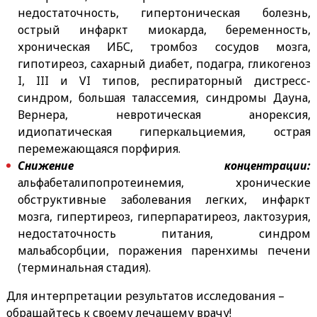
недостаточность, гипертоническая болезнь,
острый инфаркт миокарда, беременность,
хроническая ИБС, тромбоз сосудов мозга,
гипотиреоз, сахарный диабет, подагра, гликогеноз
I, III и VI типов, респираторный дистресс-
синдром, большая талассемия, синдромы Дауна,
Вернера, невротическая анорексия,
идиопатическая гиперкальциемия, острая
перемежающаяся порфирия.
Снижение концентрации:
альфабеталипопротеинемия, хронические
обструктивные заболевания легких, инфаркт
мозга, гипертиреоз, гиперпаратиреоз, лактозурия,
недостаточность питания, синдром
мальабсорбции, поражения паренхимы печени
(терминальная стадия).
Для интерпретации результатов исследования –
обращайтесь к своему лечащему врачу!