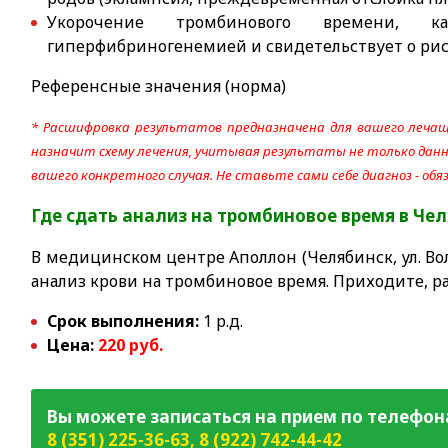
Укорочение тромбинового времени, 
гиперфибриногенемией и свидетельствует о рис
Референсные значения (норма)
* Расшифровка результатов предназначена для вашего лечащ
назначит схему лечения, учитывая результаты не только данно
вашего конкретного случая. Не ставьте сами себе диагноз - об
Где сдать
анализ на тромбиновое время
в Че
В медицинском центре Аполлон (Челябинск, ул. Вол
анализ крови на тромбиновое время. Приходите, р
Срок выполнения:
1 р.д.
Цена:
220 руб.
Вы можете записаться на прием по телефон
8 (351) 225-36-63
,
8 (922) 742-44-42