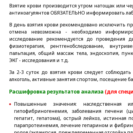
Взятие крови производится утром натощак или че
антикоагулянтов ОБЯЗАТЕЛЬНО информировать ла
В день взятия крови рекомендовано исключить пр
отмена невозможна - необходимо информиров
исследование рекомендуется до проведения д
физиотерапия, рентгенобследование, внутрив
пальпация, общий массаж тела, эндоскопия, пун
ЭКГ - исследования и т.д.
За 2-3 суток до взятия крови следует соблюда
алкоголь, активные занятия спортом, посещение ба
Расшифровка результатов анализа
(для спец
Повышенные значения: наследственная ил
гипофибриногенемия, заболевания печени (
гепатит, гепатома), острый лейкоз, истинная 
парапротеинемия, лечение гепарином и фибрин
родов (эклампсия, преждевременная отслойка пл