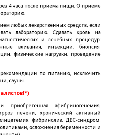
рез 4 часа после приема пищи. О приеме
бораторию.
ием любых лекарственных средств, если
ать лабораторию. Сдавать кровь на
иагностических и лечебных процедур:
енные вливания, инъекции, биопсия,
кции, физические нагрузки, проведение
ть рекомендации по питанию, исключить
ни, сауны.
иалистов!*)
и приобретенная афибриногенемия,
цирроз печени, хронический активный
полицетемия, фибринолиз, ДВС-синдром,
олитиками, осложнения беременности и
аценты).