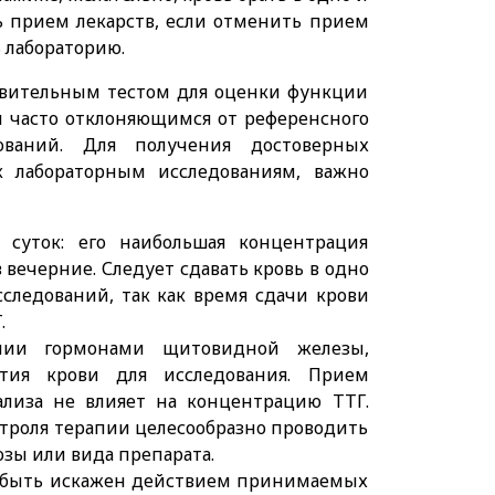
ь прием лекарств, если отменить прием
 лабораторию.
ствительным тестом для оценки функции
м часто отклоняющимся от референсного
ований. Для получения достоверных
к лабораторным исследованиям, важно
 суток: его наибольшая концентрация
 вечерние. Следует сдавать кровь в одно
сследований, так как время сдачи крови
.
апии гормонами щитовидной железы,
тия крови для исследования. Прием
ализа не влияет на концентрацию ТТГ.
нтроля терапии целесообразно проводить
озы или вида препарата.
т быть искажен действием принимаемых