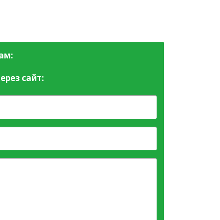
ам:
ерез сайт: