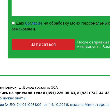
Даю
Согласие
на обработку моих персональных
ознакомлен.
После отправки 
Записаться
и согласует с Ва
Челябинск, ул.Володарского, 50А
пись на прием по тел.:
8 (351) 225-36-63
,
8 (922) 742-44-42
о нужно знать!
ия № ЛО-74-01-003806, от 14.10.2016, выдана Министерст