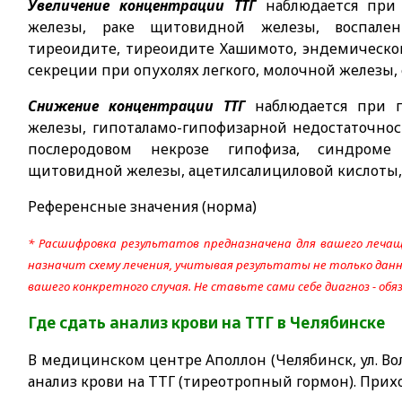
Увеличение концентрации ТТГ
наблюдается при
железы, раке щитовидной железы, воспале
тиреоидите, тиреоидите Хашимото, эндемическом
секреции при опухолях легкого, молочной железы,
Снижение концентрации ТТГ
наблюдается при 
железы, гипоталамо-гипофизарной недостаточност
послеродовом некрозе гипофиза, синдроме
щитовидной железы, ацетилсалициловой кислоты, 
Референсные значения (норма)
* Расшифровка результатов предназначена для вашего лечащ
назначит схему лечения, учитывая результаты не только данно
вашего конкретного случая. Не ставьте сами себе диагноз - об
Где сдать анализ крови на ТТГ
в Челябинске
В медицинском центре Аполлон (Челябинск, ул. Вол
анализ крови на ТТГ (тиреотропный гормон). Прих