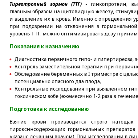
Тиреотропный гормон (ТТГ)
- гликопротеин, вы
главным образом на щитовидную железу, стимули
и выделение их в кровь. Именно с определения у
при подозрении на отклонения в гормональной
уровень ТТГ, можно оптимизировать дозу принима
Показания к назначению
Диагностика первичного гипо- и гипертиреоза, з
Контроль заместительной терапии при первичн
Обследование беременных в I триместре с цель
потенциально опасного дла плода,
Контрольные исследования при выявленном гип
токсическом зобе (ежемесячно 1-2 раза в течение 1
Подготовка к исследованию
Взятие крови производится строго натощ
тироксинсодержащих гормональных препаратов - 
указано лечащим врачом). При исследовании в дин