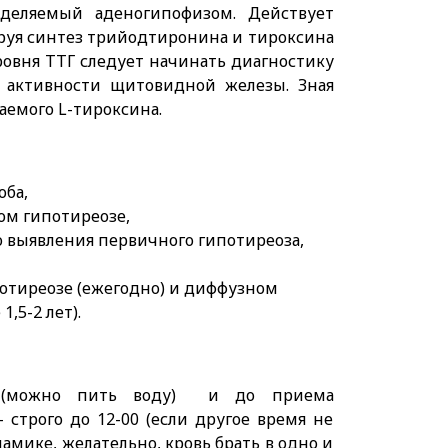
деляемый аденогипофизом. Действует
руя синтез трийодтиронина и тироксина
ровня ТТГ следует начинать диагностику
 активности щитовидной железы. Зная
емого L-тироксина.
оба,
ом гипотиреозе,
ю выявления первичного гипотиреоза,
отиреозе (ежегодно) и диффузном
,5-2 лет).
ак (можно пить воду) и до приема
строго до 12-00 (если другое время не
амике, желательно, кровь брать в одно и