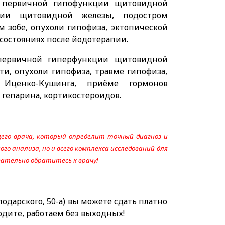
 первичной гипофункции щитовидной
нии щитовидной железы, подостром
 зобе, опухоли гипофиза, эктопической
 состояниях после йодотерапии.
первичной гиперфункции щитовидной
и, опухоли гипофиза, травме гипофиза,
 Иценко-Кушинга, приёме гормонов
гепарина, кортикостероидов.
его врача, который определит точный диагноз и
го анализа, но и всего комплекса исследований для
язательно обратитесь к врачу!
одарского, 50-а) вы можете сдать платно
одите, работаем без выходных!