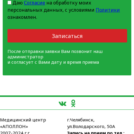
Даю
Согласие
на обработку моих
персональных данных, с условиями
Политики
ознакомлен.
Записаться
После отправки заявки Вам позвонит наш
администратор
и согласует с Вами дату и время приема
Медицинский центр
г.Челябинск,
«АПОЛЛОН»
ул.Володарского, 50А
2007-2024 г.г.
Запись на прием по тел.: