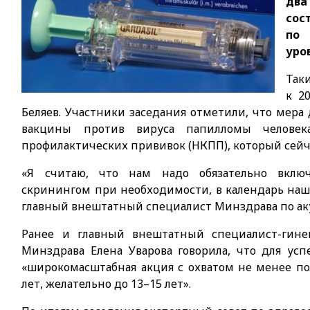
два
сос
по 
уро
Таки
к 2
Беляев. Участники заседания отметили, что мера
вакцины против вируса папилломы человек
профилактических прививок (НКПП), который сейч
«Я считаю, что нам надо обязательно включ
скринингом при необходимости, в календарь наши
главный внештатный специалист Минздрава по ак
Ранее и главный внештатный специалист-гинек
Минздрава Елена Уварова говорила, что для у
«широкомасштабная акция с охватом не менее пол
лет, желательно до 13–15 лет».