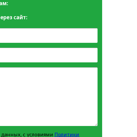
ам:
ерез сайт:
 данных, с условиями
Политики