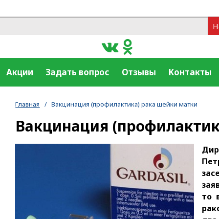
Н
Акции
Задать вопрос
Отзывы
Контакты
Главная
/
Вакцинация (профилактика) рака шейки матки
Вакцинация (профилактик
Дир
Пет
зас
зая
то 
рак