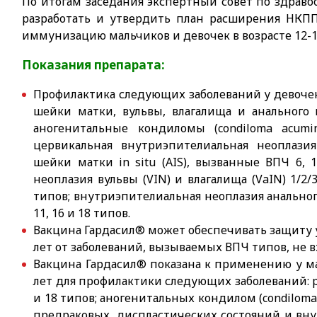
По итогам заседания экспертный совет по здра
разработать и утвердить план расширения НКПП
иммунизацию мальчиков и девочек в возрасте 12-1
Показания препарата:
Профилактика следующих заболеваний у девочек 
шейки матки, вульвы, влагалища и анального 
аногенитальные кондиломы (condiloma acum
цервикальная внутриэпителиальная неоплазия
шейки матки in situ (AIS), вызванные ВПЧ 6, 
неоплазия вульвы (VIN) и влагалища (VaIN) 1/2/
типов; внутриэпителиальная неоплазия анального
11, 16 и 18 типов.
Вакцина Гардасил® может обеспечивать защиту у
лет от заболеваний, вызываемых ВПЧ типов, не в
Вакцина Гардасил® показана к применению у ма
лет для профилактики следующих заболеваний: р
и 18 типов; аногенитальных кондилом (condiloma
предраковых, диспластических состояний и вн