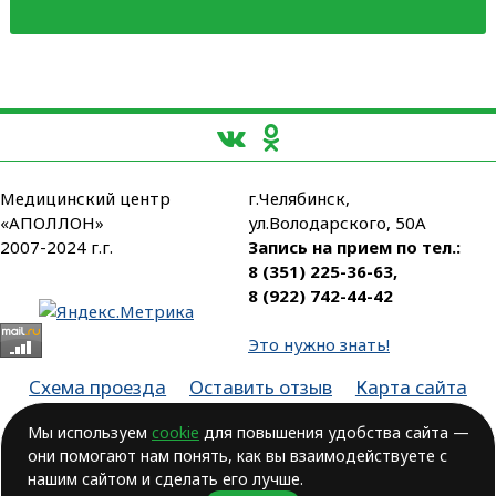
Медицинский центр
г.Челябинск,
«АПОЛЛОН»
ул.Володарского, 50А
2007-2024 г.г.
Запись на прием по тел.:
8 (351) 225-36-63
,
8 (922) 742-44-42
Это нужно знать!
Схема проезда
Оставить отзыв
Карта сайта
Партнеры
Мы используем
cookie
для повышения удобства сайта —
они помогают нам понять, как вы взаимодействуете с
Лицензия № ЛО-74-01-003806, от 14.10.2016, выдана Министерством
здравоохранения Челябинской области
нашим сайтом и сделать его лучше.