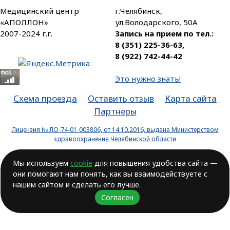
Медицинский центр
г.Челябинск,
«АПОЛЛОН»
ул.Володарского, 50А
2007-2024 г.г.
Запись на прием по тел.:
8 (351) 225-36-63
,
8 (922) 742-44-42
Это нужно знать!
Схема проезда
Оставить отзыв
Карта сайта
Партнеры
Лицензия № ЛО-74-01-003806, от 14.10.2016, выдана Министерством
здравоохранения Челябинской области
ВОЗМОЖНЫ ПРОТИВОПОКАЗАНИЯ.
Мы используем
cookie
для повышения удобства сайта —
НЕОБХОДИМА КОНСУЛЬТАЦИЯ ВРАЧА!
они помогают нам понять, как вы взаимодействуете с
Разработка сайта
РАПИРА
нашим сайтом и сделать его лучше.
Согласен