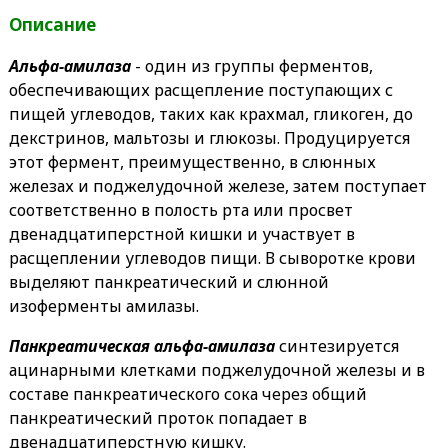
Описание
Альфа-амилаза
- один из группы ферментов,
обеспечивающих расщепление поступающих с
пищей углеводов, таких как крахмал, гликоген, до
декстринов, мальтозы и глюкозы. Продуцируется
этот фермент, преимущественно, в слюнных
железах и поджелудочной железе, затем поступает
соответственно в полость рта или просвет
двенадцатиперстной кишки и участвует в
расщеплении углеводов пищи. В сыворотке крови
выделяют панкреатический и слюнной
изоферменты амилазы.
Панкреатическая альфа-амилаза
синтезируется
ацинарными клетками поджелудочной железы и в
составе панкреатического сока через общий
панкреатический проток попадает в
двенадцатиперстную кишку.