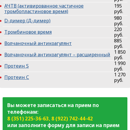
АЧТВ (активированное частичное
195
тромбопластиновое время)
руб.
980
D-димер (Д-димер)
руб.
220
Тромбиновое время
руб.
885
Волчаночный антикоагулянт
руб.
1 850
Волчаночный антикоагулянт – расширенный
руб.
1 990
Протеин S
руб.
1 270
Протеин С
руб.
Вы можете записаться на прием по
телефонам:
8 (351) 225-36-63
,
8 (922) 742-44-42
или заполните форму для записи на прием