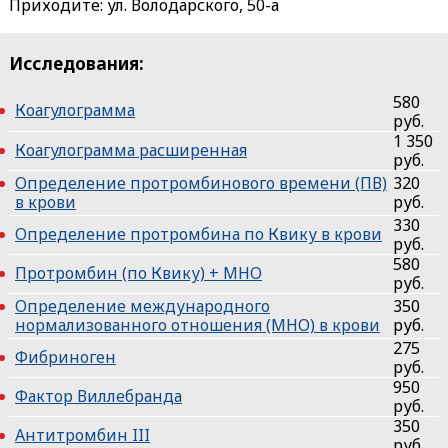
Приходите: ул. Володарского, 50-а
Исследования:
580
Коагулограмма
руб.
1 350
Коагулограмма расширенная
руб.
Определение протромбинового времени (ПВ)
320
в крови
руб.
330
Определение протромбина по Квику в крови
руб.
580
Протромбин (по Квику) + МНО
руб.
Определение международного
350
нормализованного отношения (МНО) в крови
руб.
275
Фибриноген
руб.
950
Фактор Виллебранда
руб.
350
Антитромбин III
руб.