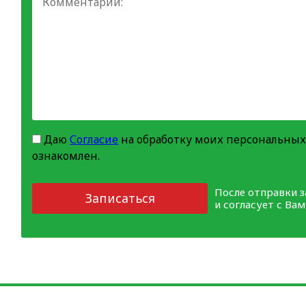
Даю
Согласие
на обработку моих персональных
ознакомлен.
После отправки 
Записаться
и согласует с Ва