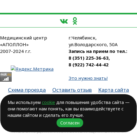
Медицинский центр
г.Челябинск,
«АПОЛЛОН»
ул.Володарского, 50А
2007-2024 г.г.
Запись на прием по тел.:
8 (351) 225-36-63
,
8 (922) 742-44-42
Это нужно знать!
Схема проезда
Оставить отзыв
Карта сайта
Партнеры
Мы используем
cookie
для повышения удобства сайта —
они помогают нам понять, как вы взаимодействуете с
Лицензия № ЛО-74-01-003806, от 14.10.2016, выдана Министерством
здравоохранения Челябинской области
нашим сайтом и сделать его лучше.
Согласен
ВОЗМОЖНЫ ПРОТИВОПОКАЗАНИЯ.
НЕОБХОДИМА КОНСУЛЬТАЦИЯ ВРАЧА!