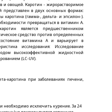
в и овощей. Каротин - жирорастворимое
й представлен в двух основных формах:
 каротина (гамма-, дельта- и эпсилон-).
обходимости превращаться в витамин А.
-каротин является предшественником
тическое средство против определенных
 состояние витамина А и варьирует в
ристика исследования: Исследование
тодом высокоэффективной жидкостной
рованием (LC-UV).
та-каротина при заболеваниях печени,
ачи необходимо исключить курение. За 24