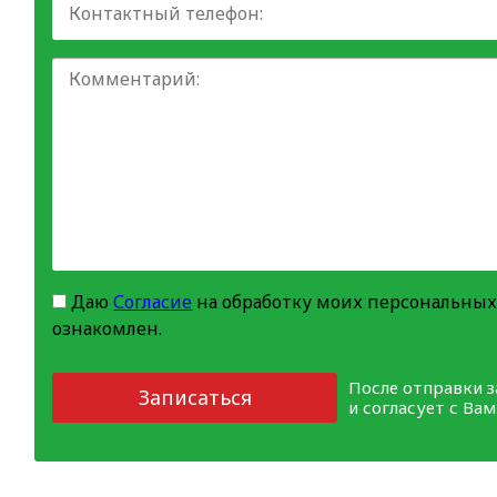
Даю
Согласие
на обработку моих персональных
ознакомлен.
После отправки 
Записаться
и согласует с Ва