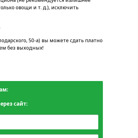
ациона (не рекомендуется излишнее
олько овощи и т. д.), исключить
е
одарского, 50-а) вы можете сдать платно
аем без выходных!
ам:
ерез сайт: