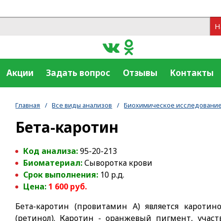
Н
Акции
Задать вопрос
Отзывы
Контакты
Главная
/
Все виды анализов
/
Биохимическое исследование
Бета-каротин
Код анализа:
95-20-213
Биоматериал:
Сыворотка крови
Срок выполнения:
10 р.д.
Цена:
1 600 руб.
Бета-каротин (провитамин А) является кароти
(ретинол). Каротин - оранжевый пигмент, учас