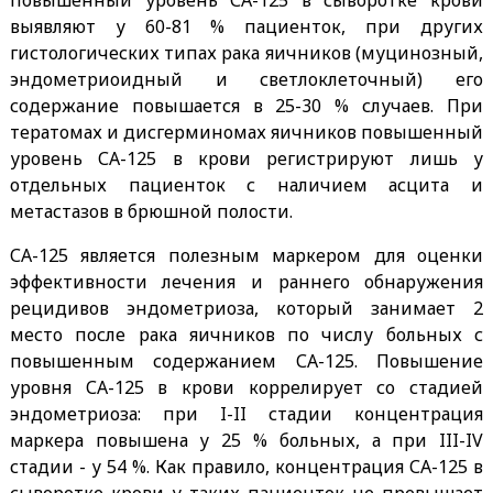
выявляют у 60-81 % пациенток, при других
гистологических типах рака яичников (муцинозный,
эндометриоидный и светлоклеточный) его
содержание повышается в 25-30 % случаев. При
тератомах и дисгерминомах яичников повышенный
уровень СА-125 в крови регистрируют лишь у
отдельных пациенток с наличием асцита и
метастазов в брюшной полости.
СА-125 является полезным маркером для оценки
эффективности лечения и раннего обнаружения
рецидивов эндометриоза, который занимает 2
место после рака яичников по числу больных с
повышенным содержанием СА-125. Повышение
уровня СА-125 в крови коррелирует со стадией
эндометриоза: при I-II стадии концентрация
маркера повышена у 25 % больных, а при III-IV
стадии - у 54 %. Как правило, концентрация СА-125 в
сыворотке крови у таких пациенток не превышает