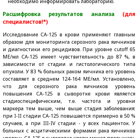
необходимо информировать лабораторию.
Расшифровка результатов анализа
(для
специалистов!*)
Исследование СА-125 в крови применяют главным
образом для мониторинга серозного рака яичников
и диагностики его рецидивов. При уровне сutoff 65
МЕ/мл СА-125 имеет чувствительность до 87 %, в
зависимости от стадии и гистологического типа
опухоли. У 83 % больных раком яичника его уровень
составляет в среднем 124-164 МЕ/мл. Установлено,
что для серозного рака яичников уровень
повышения СА-125 в сыворотке крови является
стадиоспецифическим, т.е. частота и уровни
маркера тем выше, чем выше стадия заболевания:
при I-II стадии СА-125 повышается примерно в 50 %
случаев, а при III-IV стадии - у всех пациенток. У
больных с асцитическими формами рака яичников
уровень СА-125 в сыворотке крови может превышать