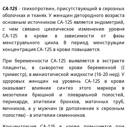
СА-125
- гликопротеин, присутствующий в серозных
оболочках и тканях. У женщин детородного возраста
основным источником СА-125 является эндометрий,
с чем связано циклическое изменение уровня
СА-125 в крови в зависимости от фазы
менструального цикла. В период менструации
концентрация СА-125 в крови повышается.
При беременности СА-125 выявляется в экстракте
плаценты, в сыворотке крови беременной (I
триместр), в амниотической жидкости (16-20 нед). У
здоровых женщин на уровень СА-125 в крови
оказывает влияние синтез этого маркера в
мезотелии брюшной и плевральной полостей,
перикарде, эпителии бронхов, маточных труб,
яичников, а у мужчин (в дополнение к серозным
полостям) - в эпителии семенников.
Концентрация СА-125 в крови повышается при