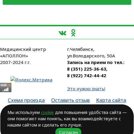
Медицинский центр
г.Челябинск,
«АПОЛЛОН»
ул.Володарского, 50А
2007-2024 г.г.
Запись на прием по тел.:
8 (351) 225-36-63
,
8 (922) 742-44-42
Это нужно знать!
Схема проезда
Оставить отзыв
Карта сайта
Партнеры
Мы используем
cookie
для повышения удобства сайта —
они помогают нам понять, как вы взаимодействуете с
Лицензия № ЛО-74-01-003806, от 14.10.2016, выдана Министерством
здравоохранения Челябинской области
нашим сайтом и сделать его лучше.
Согласен
ВОЗМОЖНЫ ПРОТИВОПОКАЗАНИЯ.