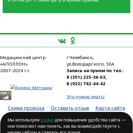
Медицинский центр
г.Челябинск,
«АПОЛЛОН»
ул.Володарского, 50А
2007-2024 г.г.
Запись на прием по тел.:
8 (351) 225-36-63
,
8 (922) 742-44-42
Это нужно знать!
Схема проезда
Оставить отзыв
Карта сайта
Партнеры
Мы используем
cookie
для повышения удобства сайта —
они помогают нам понять, как вы взаимодействуете с
Лицензия № ЛО-74-01-003806, от 14.10.2016, выдана Министерством
здравоохранения Челябинской области
нашим сайтом и сделать его лучше.