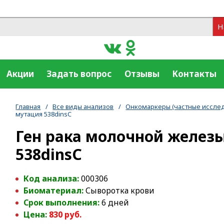
Н
Акции
Задать вопрос
Отзывы
Контакты
Главная
/
Все виды анализов
/
Онкомаркеры (частные иссле
мутация 538dinsC
Ген рака молочной железы
538dinsC
Код анализа:
000306
Биоматериал:
Сыворотка крови
Срок выполнения:
6 дней
Цена:
830 руб.