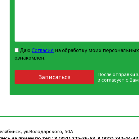
Даю
Согласие
на обработку моих персональных
ознакомлен.
После отправки 
Записаться
и согласует с Ва
Челябинск, ул.Володарского, 50А
пись на прием по тел.:
8 (351) 225-36-63
,
8 (922) 742-44-42