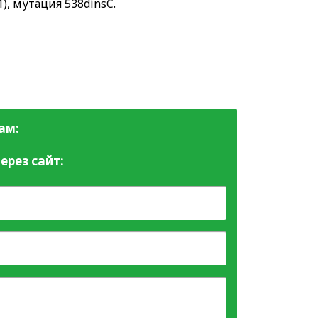
), мутация 538dinsC.
ам:
ерез сайт: