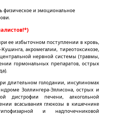
ь физическое и эмоциональное
ови.
иалистов!*)
при ее избыточном поступлении в кровь,
-Кушинга, акромегалии, тиреотоксикозе,
центральной нервной системы (травмы,
дении гормональных препаратов, острых
а).
ри длительном голодании, инсулиномах
индроме Золлингера-Эллисона, острых и
рой дистрофии печени, алкогольной
ении всасывания глюкозы в кишечнике
 гипофизарной и надпочечниковой