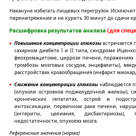
Накануне избегать пищевых перегрузок. Исключит
перенапряжение и не курить 30 минут до сдачи кр
Расшифровка результатов анализа
(для спец
Повышение концентрации глюкозы
встречается 
сахарном диабете I и II типа, синдроме Иценко
феохромацитоме, циррозе печени, поражениях 
тромбозы мозговых сосудов, энцефалиты), вве
расстройствах кровообращения (инфаркт миокард
Снижение концентрации глюкозы
наблюдается п
(опухоли островков поджелудочной железы), с
хронических гепатитах, острой и подост
интоксикации, первичном раке печени, наруш
(энтериты, целиакия, дисбактериозы),
недостаточности, опухолях мозга.
Референсные значения (норма)