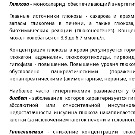
Глюкоза
- моносахарид, обеспечивающий энергети
Главные источники глюкозы - сахароза и крах
запасы гликогена в печени, а также глюкоза,
биохимических реакций (глюконеогенез). Конце
может колебаться от 3,3 до 6,7 ммоль/л.
Концентрация глюкозы в крови регулируется гор
глюкагон, адреналин, глюкокортикоиды, тирео
гипофиза - повышение. Повышение уровня глюко
обусловлено панкреатическими (пора
непанкреатическими (алиментарные, нервные, пе
Наиболее часто гипергликемия развивается у
диабет
- заболевание, которое характеризуется 
абсолютной или относительной инсулинов
недостатачности инсулина глюкоза накапливается
клетки (за исключением клеток печени и головного 
Гипогликемия
- снижение концентрации глюко