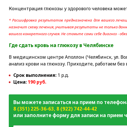
Концентрация глюкозы у здорового человека может к
* Расшифровка результатов предназначена для вашего лечащ
назначит схему лечения, учитывая результаты не только данно
вашего конкретного случая. Не ставьте сами себе диагноз - об
Где сдать
кровь на глюкозу
в Челябинске
В медицинском центре Аполлон (Челябинск, ул. Вол
анализ крови на глюкозу. Приходите, работаем без
Срок выполнения:
1 р.д.
Цена:
190
руб.
Вы можете записаться на прием по телефон
8 (351) 225-36-63
,
8 (922) 742-44-42
или заполните форму для записи на прием ч