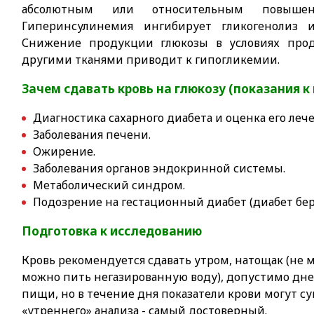
абсолютным или относительным повыше
Гиперинсулинемия ингибирует гликогенолиз и
Снижение продукции глюкозы в условиях про
другими тканями приводит к гипогликемии.
Зачем сдавать кровь на глюкозу (показания к
Диагностика сахарного диабета и оценка его леч
Заболевания печени.
Ожирение.
Заболевания органов эндокринной системы.
Метаболический синдром.
Подозрение на гестационный диабет (диабет бе
Подготовка к исследованию
Кровь рекомендуется сдавать утром, натощак (не ме
можно пить негазированную воду), допустимо днем
пищи, но в течение дня показатели крови могут с
«утреннего» анализа - самый достоверный.