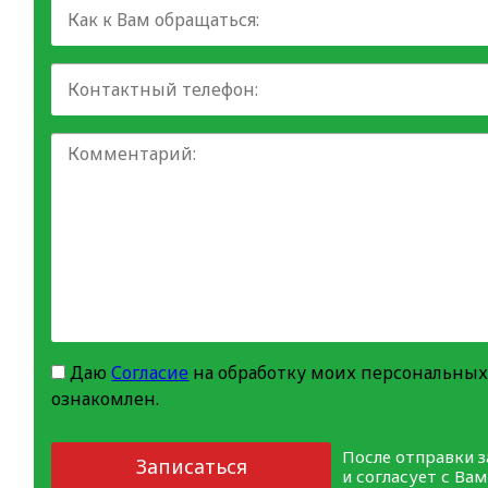
Даю
Согласие
на обработку моих персональных
ознакомлен.
После отправки 
Записаться
и согласует с Ва