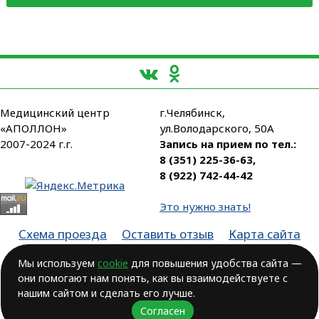
Медицинский центр
г.Челябинск,
«АПОЛЛОН»
ул.Володарского, 50А
2007-2024 г.г.
Запись на прием по тел.:
8 (351) 225-36-63
,
8 (922) 742-44-42
Это нужно знать!
Схема проезда
Оставить отзыв
Карта сайта
Партнеры
Мы используем
cookie
для повышения удобства сайта —
они помогают нам понять, как вы взаимодействуете с
Лицензия № ЛО-74-01-003806, от 14.10.2016, выдана Министерством
здравоохранения Челябинской области
нашим сайтом и сделать его лучше.
Согласен
ВОЗМОЖНЫ ПРОТИВОПОКАЗАНИЯ.