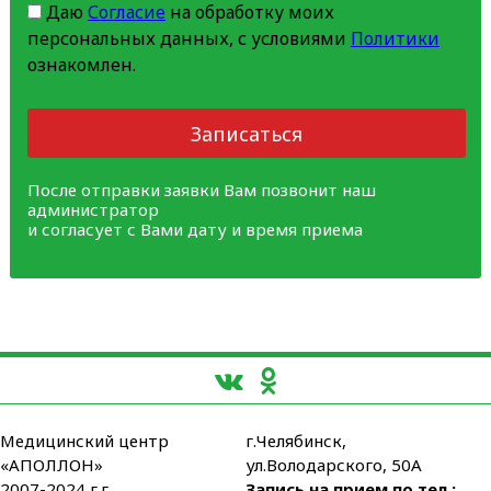
Даю
Согласие
на обработку моих
персональных данных, с условиями
Политики
ознакомлен.
Записаться
После отправки заявки Вам позвонит наш
администратор
и согласует с Вами дату и время приема
Медицинский центр
г.Челябинск,
«АПОЛЛОН»
ул.Володарского, 50А
2007-2024 г.г.
Запись на прием по тел.: