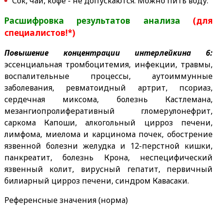
Сок, чай, кофе - не допускаются. Можно пить воду.
Расшифровка результатов анализа
(для
специалистов!*)
Повышение концентрации интерлейкина 6:
эссенциальная тромбоцитемия, инфекции, травмы,
воспалительные процессы, аутоиммунные
заболевания, ревматоидный артрит, псориаз,
сердечная миксома, болезнь Кастлемана,
мезангиопролиферативный гломерулонефрит,
саркома Капоши, алкогольный цирроз печени,
лимфома, миелома и карцинома почек, обострение
язвенной болезни желудка и 12-перстной кишки,
панкреатит, болезнь Крона, неспецифический
язвенный колит, вирусный гепатит, первичный
билиарный цирроз печени, синдром Кавасаки.
Референсные значения (норма)