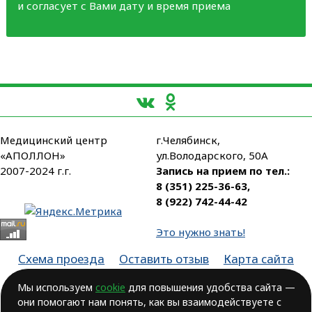
и согласует с Вами дату и время приема
Медицинский центр
г.Челябинск,
«АПОЛЛОН»
ул.Володарского, 50А
2007-2024 г.г.
Запись на прием по тел.:
8 (351) 225-36-63
,
8 (922) 742-44-42
Это нужно знать!
Схема проезда
Оставить отзыв
Карта сайта
Партнеры
Мы используем
cookie
для повышения удобства сайта —
они помогают нам понять, как вы взаимодействуете с
Лицензия № ЛО-74-01-003806, от 14.10.2016, выдана Министерством