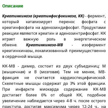
Описание
Креатинкиназа (креатинфосфокиназа, КК)
- фермент,
который катализирует перенос фосфата с
креатинфосфата на аденозиндифосфат. Продуктами
реакции являются креатин и аденозинтрифосфат. КК
играет важную роль в энергетическом
обмене.
Креатинкиназа-МВ
- изофермент
креатинкиназы, локализованный преимущественно
в сердечной мышце.
КК-МВ - димер, состоит из двух субъединиц: М
(мышечная) и В (мозговая). Тем не менее, МВ-
фракция не считается кардиоспецифической.
Скелетные мышцы содержат до 3% этой фракции.
При инфаркте миокарда содержание КК-МВ
достигает более 6% от общей КК, подобное
увеличение наблюдается через 4-8 ч. после острого
приступа, достигая максимума через 12-24 ч., на