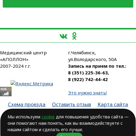
Медицинский центр
г.Челябинск,
«АПОЛЛОН»
ул.Володарского, 50А
2007-2024 г.г.
Запись на прием по тел.:
8 (351) 225-36-63
,
8 (922) 742-44-42
Это нужно знать!
Схема проезда
Оставить отзыв
Карта сайта
Партнеры
Мы используем
cookie
для повышения удобства сайта —
они помогают нам понять, как вы взаимодействуете с
Лицензия № ЛО-74-01-003806, от 14.10.2016, выдана Министерством
здравоохранения Челябинской области
нашим сайтом и сделать его лучше.