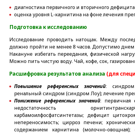
диагностика первичного и вторичного дефицита
оценка уровня L-карнитина на фоне лечения пре
Подготовка к исследованию
Исследование проводить натощак. Между посл
должно пройти не менее 8 часов. Допустимо днем 
Накануне избегать переедания, физической нагр
Можно пить чистую воду. Чай, кофе, сок, газирова
Расшифровка результатов анализа
(для спец
Повышение референсных значений
:
синдром Ф
ренальный синдром (синдром Лоу); лечение пре
Понижение референсных значений
:
первичная с
недостаточность орнитинтранска
карбамоилфосфатсинтетазы; дефицит цитохром
непереносимость; цирроз печени; хронически
содержанием карнитина (молочно-овощная);