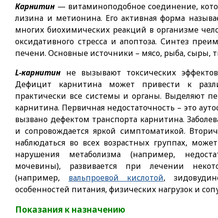
Карнитин
— витаминоподобное соединение, кото
лизина и метионина. Его активная форма назыв
многих биохимических реакций в организме челов
оксидативного стресса и апоптоза. Синтез преи
печени. Основные источники – мясо, рыба, сыры, т
L-карнитин
не вызывают токсических эффектов
Дефицит карнитина может привести к разл
практически все системы и органы. Выделяют п
карнитина. Первичная недостаточность – это ауто
вызвано дефектом транспорта карнитина. Заболев
и сопровождается яркой симптоматикой. Втори
наблюдаться во всех возрастных группах, мож
нарушения метаболизма (например, недост
мочевины), развивается при лечении неко
(например,
вальпроевой кислотой
, зидовудин
особенностей питания, физических нагрузок и со
Показания к назначению