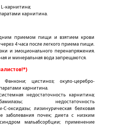
 L-карнитина;
паратами карнитина.
едним приемом пищи и взятием крови
через 4 часа после легкого приема пищи.
узки и эмоционального перенапряжения.
нная и минеральная вода запрещаются.
иалистов!*)
анкони; цистиноз; окуло-церебро-
паратами карнитина.
истемная недостаточность карнитина;
рбамилазы; недостаточность
-С-оксидазы; лизинурическая белковая
е заболевания почек; диета с низким
 синдром мальабсорбции; применение