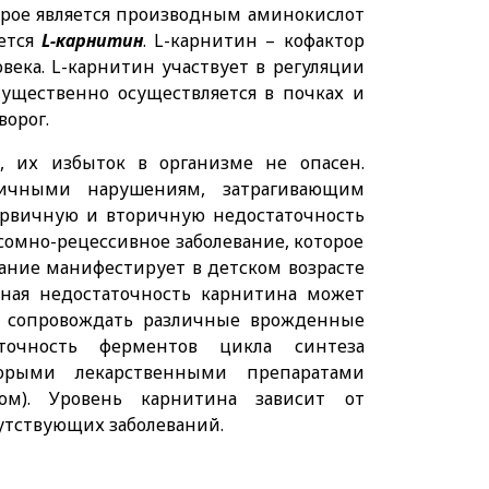
рое является производным аминокислот
ается
L-карнитин
. L-карнитин – кофактор
ека. L-карнитин участвует в регуляции
мущественно осуществляется в почках и
ворог.
, их избыток в организме не опасен.
ичными нарушениям, затрагивающим
ервичную и вторичную недостаточность
сомно-рецессивное заболевание, которое
ание манифестирует в детском возрасте
чная недостаточность карнитина может
ет сопровождать различные врожденные
аточность ферментов цикла синтеза
торыми лекарственными препаратами
ом). Уровень карнитина зависит от
путствующих заболеваний.