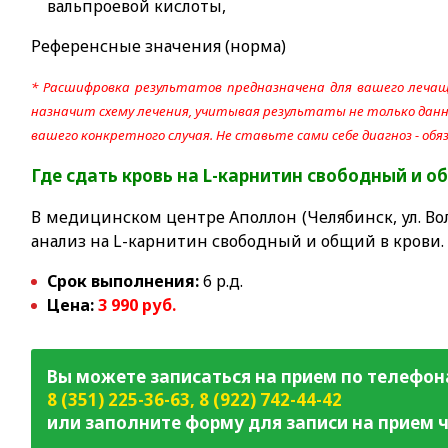
вальпроевой кислоты,
Референсные значения (норма)
* Расшифровка результатов предназначена для вашего лечащ
назначит схему лечения, учитывая результаты не только данно
вашего конкретного случая. Не ставьте сами себе диагноз - об
Где сдать
кровь на L-карнитин свободный и 
В медицинском центре Аполлон (Челябинск, ул. Вол
анализ на L-карнитин свободный и общий в крови.
Срок выполнения:
6 р.д.
Цена:
3 99
0 руб.
Вы можете записаться на прием по телефон
8 (351) 225-36-63
,
8 (922) 742-44-42
или заполните форму для записи на прием ч