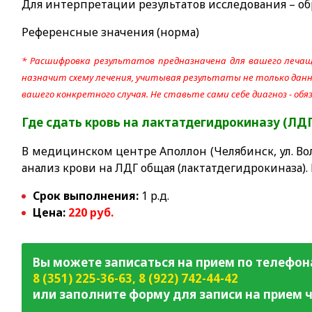
Для интерпретации результатов исследования – об
Референсные значения (норма)
* Расшифровка результатов предназначена для вашего лечащ
назначит схему лечения, учитывая результаты не только данно
вашего конкретного случая. Не ставьте сами себе диагноз - об
Где сдать кровь на лактатдегидрокиназу (ЛД
В медицинском центре Аполлон (Челябинск, ул. Вол
анализ крови на ЛДГ общая (лактатдегидрокиназа).
Срок выполнения:
1 р.д.
Цена:
220 руб.
Вы можете записаться на прием по телефон
8 (351) 225-36-63
,
8 (922) 742-44-42
или заполните форму для записи на прием ч