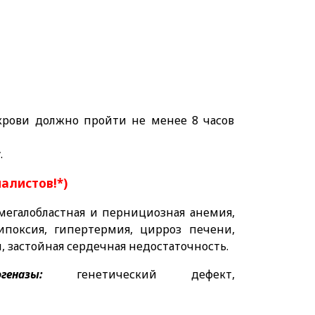
рови должно пройти не менее 8 часов
.
иалистов!*)
егалобластная и пернициозная анемия,
ипоксия, гипертермия, цирроз печени,
, застойная сердечная недостаточность.
еназы:
генетический дефект,