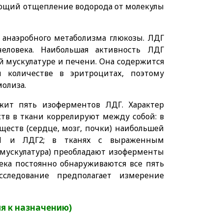
ующий отщепление водорода от молекулы
 анаэробного метаболизма глюкозы. ЛДГ
еловека. Наибольшая активность ЛДГ
й мускулатуре и печени. Она содержится
 количестве в эритроцитах, поэтому
молиза.
жит пять изоферментов ЛДГ. Характер
тв в ткани коррелируют между собой: в
еств (сердце, мозг, почки) наибольшей
Г1 и ЛДГ2; в тканях с выраженным
 мускулатура) преобладают изоферменты
ека постоянно обнаруживаются все пять
сследование предполагает измерение
я к назначению)