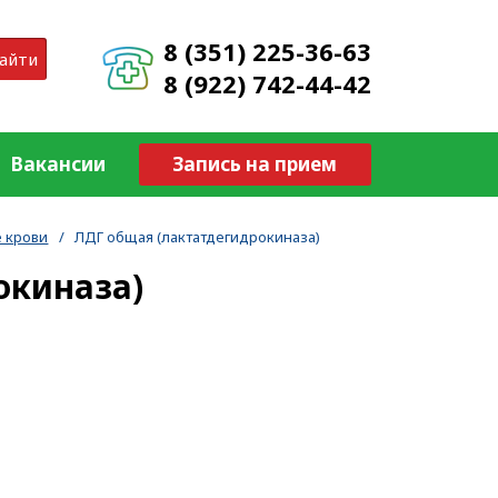
8 (351) 225-36-63
айти
8 (922) 742-44-42
Вакансии
Запись на прием
 крови
/
ЛДГ общая (лактатдегидрокиназа)
окиназа)