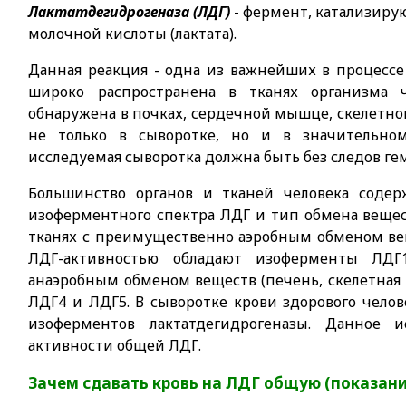
Лактатдегидрогеназа (ЛДГ)
- фермент, катализир
молочной кислоты (лактата).
Данная реакция - одна из важнейших в процессе
широко распространена в тканях организма ч
обнаружена в почках, сердечной мышце, скелетно
не только в сыворотке, но и в значительном
исследуемая сыворотка должна быть без следов ге
Большинство органов и тканей человека содер
изоферментного спектра ЛДГ и тип обмена вещес
тканях с преимущественно аэробным обменом вещ
ЛДГ-активностью обладают изоферменты ЛД
анаэробным обменом веществ (печень, скелетная
ЛДГ4 и ЛДГ5. В сыворотке крови здорового челов
изоферментов лактатдегидрогеназы. Данное и
активности общей ЛДГ.
Зачем сдавать кровь на ЛДГ общую (показани