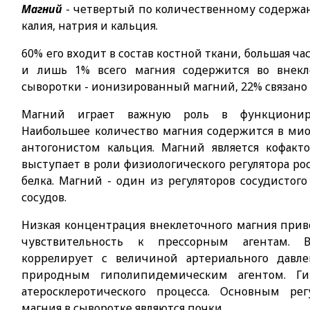
Магний
- четвертый по количественному содержан
калия, натрия и кальция.
60% его входит в состав костной ткани, большая ча
и лишь 1% всего магния содержится во внекл
сыворотки - ионизированный магний, 22% связано 
Магний играет важную роль в функциониро
Наибольшее количество магния содержится в мио
антогонистом кальция. Магний является кофак
выступает в роли физиологического регулятора рос
белка. Магний - один из регуляторов сосудистого
сосудов.
Низкая концентрация внеклеточного магния прив
чувствительность к прессорным агентам. 
коррелирует с величиной артериального давле
природным гиполипидемическим агентом. Гип
атеросклеротического процесса. Основным ре
магния в сыворотке являются почки.