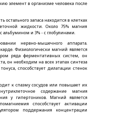
ию элемент в организме человека после
сть остального запаса находится в клетках
еточной жидкости. Около 75% магния
с альбумином и 3% - с глобулинами.
вании нервно-мышечного аппарата.
карде. Физиологически магний является
тором ряда ферментативных систем, он
та, он необходим на всех этапах синтеза
 тонуса, способствует дилатации стенок
одит к спазму сосудов или повышает их
Внутриклеточное содержание магния
ния у гипертоников. Магний является
омагниемия способствует активации
гулятором поддержания концентрации