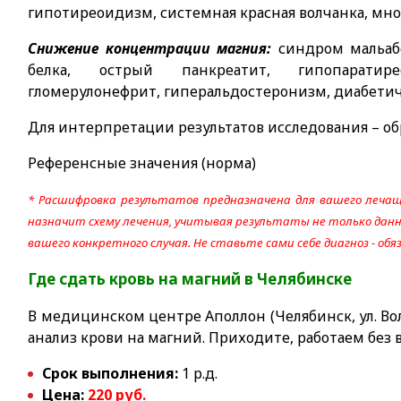
гипотиреоидизм, системная красная волчанка, мн
Снижение концентрации магния:
синдром мальаб
белка, острый панкреатит, гипопаратире
гломерулонефрит, гиперальдостеронизм, диабетич
Для интерпретации результатов исследования – об
Референсные значения (норма)
* Расшифровка результатов предназначена для вашего лечащ
назначит схему лечения, учитывая результаты не только данно
вашего конкретного случая. Не ставьте сами себе диагноз - об
Где сдать кровь на магний
в Челябинске
В медицинском центре Аполлон (Челябинск, ул. Вол
анализ крови на магний. Приходите, работаем без
Срок выполнения:
1 р.д.
Цена:
220 руб.