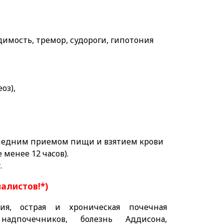
димость, тремор, судороги, гипотония
оз),
следним приемом пищи и взятием крови
 менее 12 часов).
.
иалистов!*)
ия, острая и хроническая почечная
 надпочечников, болезнь Аддисона,