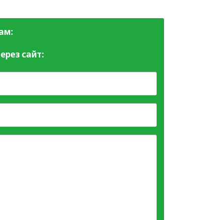
ам:
ерез сайт: