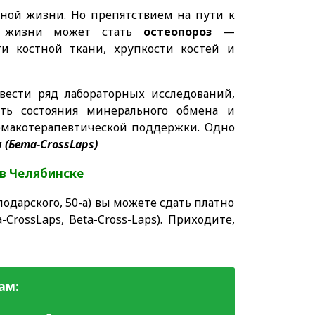
вной жизни. Но препятствием на пути к
ву жизни может стать
остеопороз
—
и костной ткани, хрупкости костей и
ести ряд лабораторных исследований,
ить состояния минерального обмена и
армакотерапевтической поддержки. Одно
 (Бета-CrossLaps)
в Челябинске
одарского, 50-а) вы можете сдать платно
CrossLaps, Beta-Cross-Laps)
. Приходите,
ам: