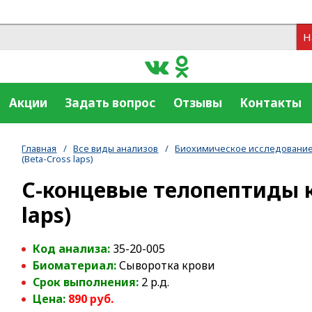
Н
Акции
Задать вопрос
Отзывы
Контакты
Главная
/
Все виды анализов
/
Биохимическое исследование
(Beta-Cross laps)
С-концевые телопептиды к
laps)
Код анализа:
35-20-005
Биоматериал:
Сыворотка крови
Срок выполнения:
2 р.д.
Цена:
890 руб.