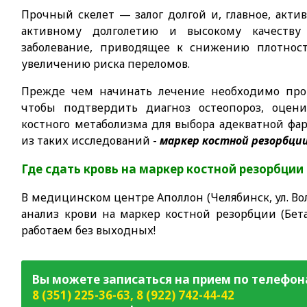
Прочный скелет — залог долгой и, главное, акти
активному долголетию и высокому качест
заболевание, приводящее к снижению плотност
увеличению риска переломов.
Прежде чем начинать лечение необходимо пров
чтобы подтвердить диагноз остеопороз, оцен
костного метаболизма для выбора адекватной ф
из таких исследований -
маркер костной резорбции
Где сдать кровь на
маркер костной резорбции
В медицинском центре Аполлон (Челябинск, ул. Вол
анализ крови на
маркер костной резорбции (Бета-
работаем без выходных!
Вы можете записаться на прием по телефон
8 (351) 225-36-63
,
8 (922) 742-44-42