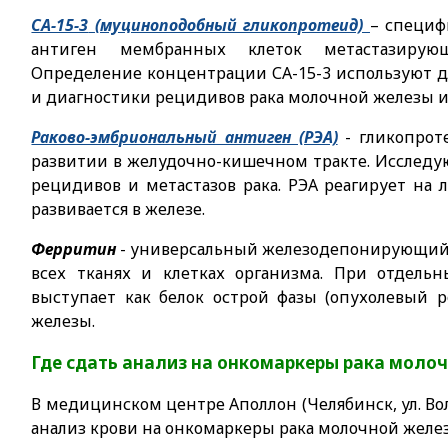
СА-15-3
(муциноподобный гликопротеид)
– специф
антиген мембранных клеток метастазиру
Определение концентрации СА-15-3 используют 
и диагностики рецидивов рака молочной железы и
Раково-эмбриональный антиген (РЭА)
- гликопрот
развитии в желудочно-кишечном тракте. Исследую
рецидивов и метастазов рака. РЭА реагирует на 
развивается в железе.
Ферритин
- универсальный железодепонирующий 
всех тканях и клетках организма. При отдель
выступает как белок острой фазы (опухолевый р
железы.
Где сдать анализ на онкомаркеры рака моло
В медицинском центре Аполлон (Челябинск, ул. Вол
анализ крови на онкомаркеры рака молочной железы