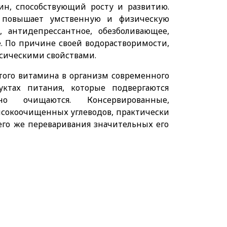
н, способствующий росту и развитию.
 повышает умственную и физическую
е, антидепрессантное, обезболивающее,
. По причине своей водорастворимости,
ксическими свойствами.
того витамина в организм современного
ктах питания, которые подвергаются
но очищаются. Консервированные,
ысокоочищенных углеводов, практически
его же переваривания значительных его