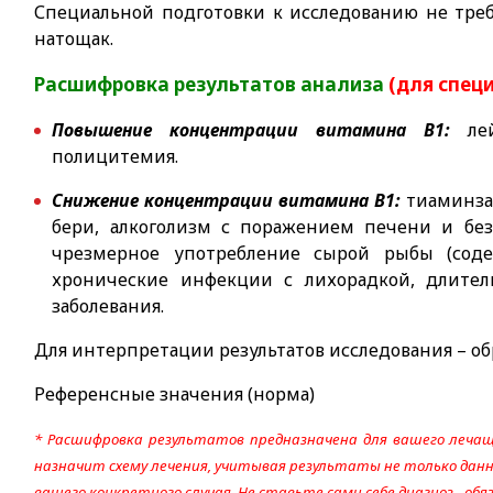
Специальной подготовки к исследованию не требу
натощак.
Расшифровка результатов анализа
(для спец
Повышение концентрации витамина В1:
ле
полицитемия.
Снижение концентрации витамина В1:
тиаминза
бери, алкоголизм с поражением печени и без
чрезмерное употребление сырой рыбы (соде
хронические инфекции с лихорадкой, длитель
заболевания.
Для интерпретации результатов исследования – об
Референсные значения (норма)
* Расшифровка результатов предназначена для вашего лечащ
назначит схему лечения, учитывая результаты не только данно
вашего конкретного случая. Не ставьте сами себе диагноз - об