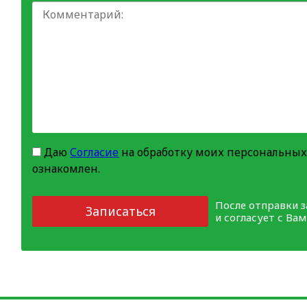
Даю
Согласие
на обработку моих персональных
ознакомлен.
После отправки 
Записаться
и согласует с Ва