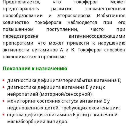
Предполагается, что токоферол может
предотвращать развитие злокачественных
новообразований и атеросклероза. Избыточное
количество токоферола наблюдается при его
повышенном поступлении, часто при
передозировке витаминосодержащими
препаратами, что может привести к нарушению
активности витаминов А и К. Токоферол способен
накапливаться в организме.
Показания к назначению
диагностика дефицита/переизбытка витамина Е;
диагностика дефицита витамина Е у лиц с
нейропатией (моторной/сенсорной);
мониторинг состояния статуса витамина Е у
недоношенных детей, требующих оксигенации;
оценка дефицита витамина Е у лиц с кишечной
мальабсорбцией липидов.