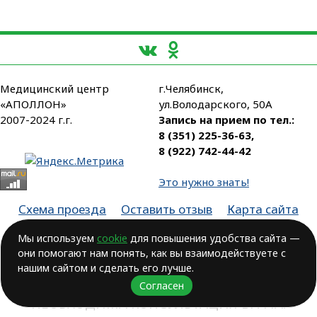
Медицинский центр
г.Челябинск,
«АПОЛЛОН»
ул.Володарского, 50А
2007-2024 г.г.
Запись на прием по тел.:
8 (351) 225-36-63
,
8 (922) 742-44-42
Это нужно знать!
Схема проезда
Оставить отзыв
Карта сайта
Партнеры
Мы используем
cookie
для повышения удобства сайта —
они помогают нам понять, как вы взаимодействуете с
Лицензия № ЛО-74-01-003806, от 14.10.2016, выдана Министерством
здравоохранения Челябинской области
нашим сайтом и сделать его лучше.
Согласен
ВОЗМОЖНЫ ПРОТИВОПОКАЗАНИЯ.
НЕОБХОДИМА КОНСУЛЬТАЦИЯ ВРАЧА!