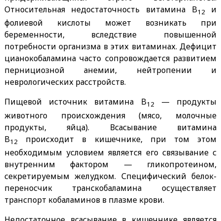
Относительная недостаточность витамина B
и
12
фолиевой кислоты может возникать при
беременности, вследствие повышенной
потребности организма в этих витаминах. Дефицит
цианокобаламина часто сопровождается развитием
пернициозной анемии, нейтропении и
неврологических расстройств.
Пищевой источник витамина B
— продукты
12
животного происхождения (мясо, молочные
продукты, яйца). Всасывание витамина
B
происходит в кишечнике, при том этом
12
необходимым условием является его связывание с
внутренним фактором — гликопротеином,
секретируемым желудком. Специфический белок-
переносчик транскобаламина осуществляет
транспорт кобаламинов в плазме крови.
Недостаточное всасывание в кишечнике является