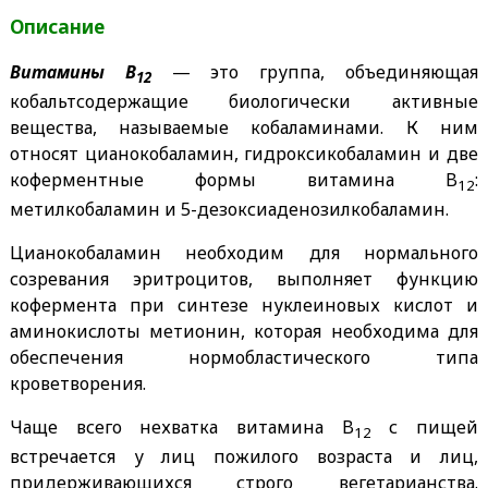
Описание
Витамины B
— это группа, объединяющая
12
кобальтсодержащие биологически активные
вещества, называемые кобаламинами. К ним
относят цианокобаламин, гидроксикобаламин и две
коферментные формы витамина B
:
12
метилкобаламин и 5-дезоксиаденозилкобаламин.
Цианокобаламин необходим для нормального
созревания эритроцитов, выполняет функцию
кофермента при синтезе нуклеиновых кислот и
аминокислоты метионин, которая необходима для
обеспечения нормобластического типа
кроветворения.
Чаще всего нехватка витамина B
с пищей
12
встречается у лиц пожилого возраста и лиц,
придерживающихся строго вегетарианства.