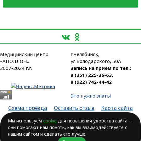
Медицинский центр
г.Челябинск,
«АПОЛЛОН»
ул.Володарского, 50А
2007-2024 г.г.
Запись на прием по тел.:
8 (351) 225-36-63
,
8 (922) 742-44-42
Это нужно знать!
Схема проезда
Оставить отзыв
Карта сайта
Партнеры
Мы используем
cookie
для повышения удобства сайта —
они помогают нам понять, как вы взаимодействуете с
Лицензия № ЛО-74-01-003806, от 14.10.2016, выдана Министерством
здравоохранения Челябинской области
нашим сайтом и сделать его лучше.