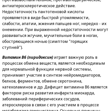
антиатеросклеротическое действие.
Недостаточность пантотеновой кислоты
проявляется в виде быстрой утомляемости,
слабости, апатии, жжения пальцев ног, нередко - их
онемении. При выраженной недостаточности могут
развиваться жгучие, мучительные боли в ногах,
обостряющиеся ночью (симптом "горящих
ступней").
Витамин В6 (пиридоксин)
играет важную роль в
процессах обмена веществ, является необходимым
для нормальной функции нервной системы,
принимает участие в синтезе нейромедиаторов,
белков, ферментов, обмене серотонина,
катехоламинов и др. Дефицит витамина В6 является
фактором риска развития инфаркта миокарда,
заболеваний периферических сосудов,
атеросклероза в связи с его участием в процессе
метаболизма гомоцистеина. Основные причины