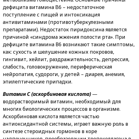
дефицита витамина B6 – недостаточное
поступление с пищей и интоксикация
антивитаминами (противотуберкулезными
препаратами). Недостаток пиридоксина является
причиной «синдрома жжения полости рта». При
дефиците витамина В6 возникают такие симптомы,
как: сухость и шелушение кожных покровов,
гингивит, хейлит, раздражительность, депрессия,
слабость, головокружение, периферическая
нейропатия, судороги, у детей – диарея, анемия,
эпилептические припадки.
Витамин C (аскорбиновая кислота)
—
водорастворимый витамин, необходимый для
многих биологических процессов в организме.
Аскорбиновая кислота является частью
антиоксидантной системы, играет важную роль в
синтезе стероидных гормонов в коре
надпочечников, преобразовании тропоколлагена в