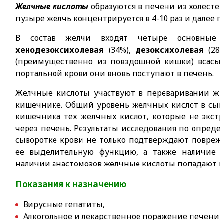
Желчные кислоты
образуются в печени из холест
пузыре желчь концентрируется в 4-10 раз и далее 
В состав желчи входят четыре основны
хенодезоксихолевая
(34%),
дезоксихолевая
(2
(преимущественно из повздошной кишки) всасы
портальной крови они вновь поступают в печень.
Желчные кислоты участвуют в переваривании жи
кишечнике. Общий уровень желчных кислот в сы
кишечника тех желчных кислот, которые не экс
через печень. Результаты исследования по опре
сыворотке крови не только подтверждают повре
ее выделительную функцию, а также наличие 
наличии анастомозов желчные кислоты попадают в
Показания к назначению
Вирусные гепатиты,
Алкогольное и лекарственное поражение печени