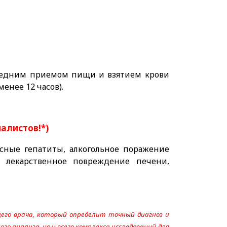
следним приемом пищи и взятием крови
менее 12 часов).
иалистов!*)
ные гепатиты, алкогольное поражение
а, лекарственное повреждение печени,
его врача, который определит точный диагноз и
го анализа, но и всего комплекса исследований для