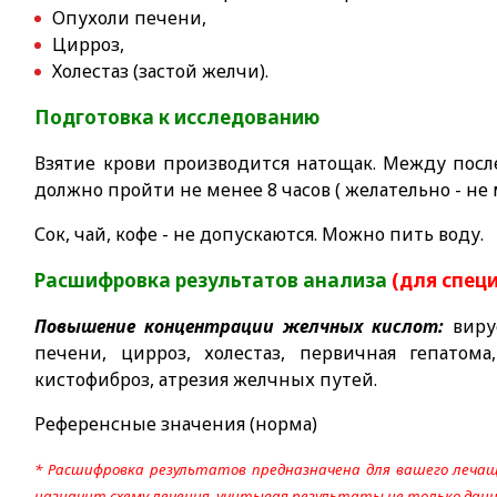
Опухоли печени,
Цирроз,
Холестаз (застой желчи).
Подготовка к исследованию
Взятие крови производится натощак. Между по
должно пройти не менее 8 часов ( желательно - не 
Сок, чай, кофе - не допускаются. Можно пить воду.
Расшифровка результатов анализа
(для спец
Повышение концентрации желчных кислот:
вирус
печени, цирроз, холестаз, первичная гепатом
кистофиброз, атрезия желчных путей.
Референсные значения (норма)
* Расшифровка результатов предназначена для вашего лечащ
назначит схему лечения, учитывая результаты не только данно