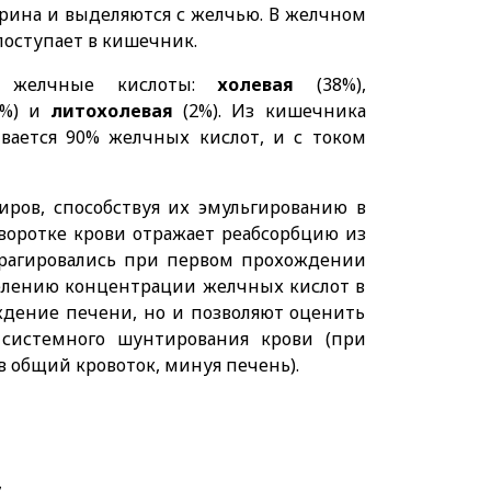
ерина и выделяются с желчью. В желчном
поступает в кишечник.
е желчные кислоты:
холевая
(38%),
8%) и
литохолевая
(2%). Из кишечника
вается 90% желчных кислот, и с током
ров, способствуя их эмульгированию в
воротке крови отражает реабсорбцию из
трагировались при первом прохождении
делению концентрации желчных кислот в
ждение печени, но и позволяют оценить
системного шунтирования крови (при
 общий кровоток, минуя печень).
,