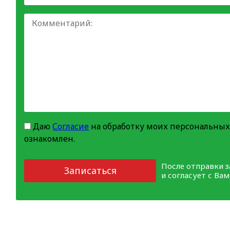
Даю
Согласие
на обработку моих персональных
ознакомлен.
После отправки 
Записаться
и согласует с Ва