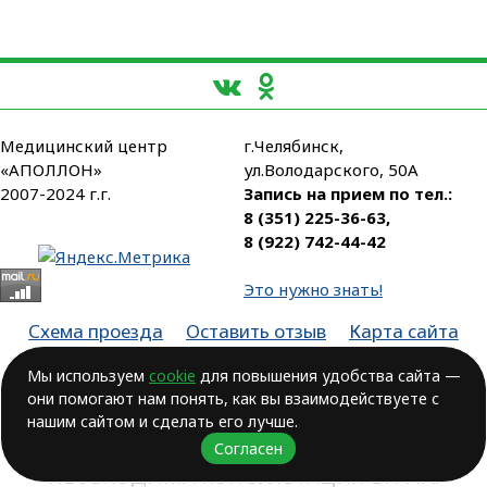
Медицинский центр
г.Челябинск,
«АПОЛЛОН»
ул.Володарского, 50А
2007-2024 г.г.
Запись на прием по тел.:
8 (351) 225-36-63
,
8 (922) 742-44-42
Это нужно знать!
Схема проезда
Оставить отзыв
Карта сайта
Партнеры
Мы используем
cookie
для повышения удобства сайта —
они помогают нам понять, как вы взаимодействуете с
Лицензия № ЛО-74-01-003806, от 14.10.2016, выдана Министерством
здравоохранения Челябинской области
нашим сайтом и сделать его лучше.
Согласен
ВОЗМОЖНЫ ПРОТИВОПОКАЗАНИЯ.
НЕОБХОДИМА КОНСУЛЬТАЦИЯ ВРАЧА!