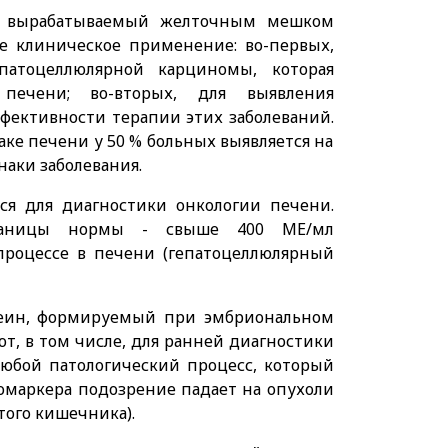
, вырабатываемый желточным мешком
е клиническое применение: во-первых,
атоцеллюлярной карциномы, которая
 печени; во-вторых, для выявления
ффективности терапии этих заболеваний.
е печени у 50 % больных выявляется на
наки заболевания.
ся для диагностики онкологии печени.
раницы нормы - свыше 400 МЕ/мл
процессе в печени (гепатоцеллюлярный
еин, формируемый при эмбриональном
т, в том числе, для ранней диагностики
любой патологический процесс, который
комаркера подозрение падает на опухоли
того кишечника).