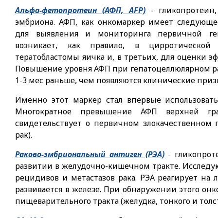
Альфа-фетопротеин (АФП, AFP)
- гликопротеин
эмбриона. АФП, как онкомаркер имеет следующе
для выявления и мониторинга первичной геп
возникает, как правило, в цирротической
тератобластомы яичка и, в третьих, для оценки э
Повышение уровня АФП при гепатоцеллюлярном рак
1-3 мес раньше, чем появляются клинические приз
Именно этот маркер стал впервые использовать
Многократное превышение АФП верхней г
свидетельствует о первичном злокачественном 
рак).
Раково-эмбриональный антиген (РЭА)
- гликопрот
развитии в желудочно-кишечном тракте. Исследую
рецидивов и метастазов рака. РЭА реагирует на 
развивается в железе. При обнаружении этого он
пищеварительного тракта (желудка, тонкого и толс