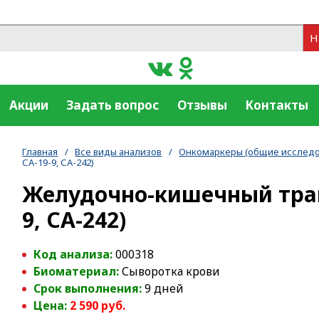
Н
Акции
Задать вопрос
Отзывы
Контакты
Главная
/
Все виды анализов
/
Онкомаркеры (общие исследо
СА-19-9, СА-242)
Желудочно-кишечный тракт
9, СА-242)
Код анализа:
000318
Биоматериал:
Сыворотка крови
Срок выполнения:
9 дней
Цена:
2 590 руб.