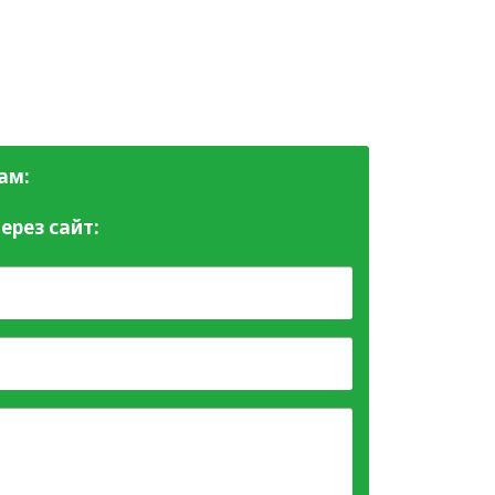
ам:
ерез сайт: