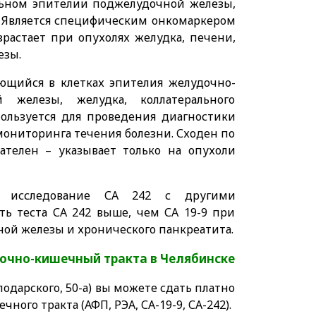
льном эпителии поджелудочной железы,
х. Является специфическим онкомаркером
зрастает при опухолях желудка, печени,
езы.
щийся в клетках эпителия желудочно-
 железы, желудка, коллатерального
ользуется для проведения диагностики
мониторинга течения болезни. Сходен по
рателен – указывает только на опухоли
ое исследование СА 242 с другими
ть теста СА 242 выше, чем СА 19-9 при
ой железы и хронического панкреатита.
дочно-кишечный тракта в Челябинске
одарского, 50-а) вы можете сдать платно
ого тракта (АФП, РЭА, СА-19-9, СА-242).