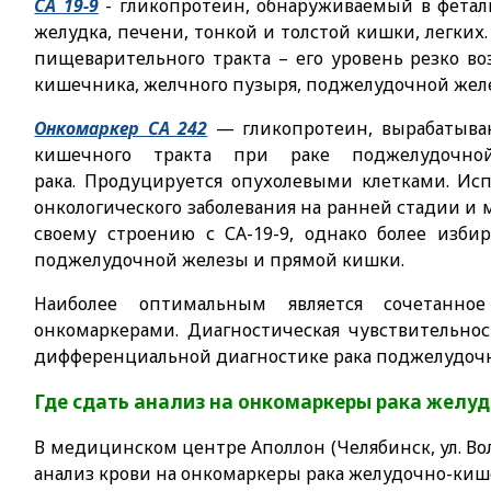
СА 19-9
- гликопротеин, обнаруживаемый в фета
желудка, печени, тонкой и толстой кишки, легки
пищеварительного тракта – его уровень резко во
кишечника, желчного пузыря, поджелудочной жел
Онкомаркер СА 242
— гликопротеин, вырабатываю
кишечного тракта при раке поджелудочной
рака.
Продуцируется опухолевыми клетками. Исп
онкологического заболевания на ранней стадии и 
своему строению с СА-19-9, однако более изби
поджелудочной железы и прямой кишки.
Наиболее оптимальным является сочетанн
онкомаркерами. Диагностическая чувствительнос
дифференциальной диагностике рака поджелудочн
Где сдать анализ на онкомаркеры рака желу
В медицинском центре Аполлон (Челябинск, ул. Вол
анализ крови на онкомаркеры рака желудочно-кишечн