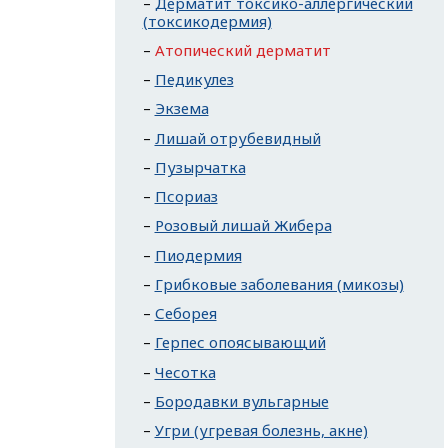
Дерматит токсико-аллергический
(токсикодермия)
Атопический дерматит
Педикулез
Экзема
Лишай отрубевидный
Пузырчатка
Псориаз
Розовый лишай Жибера
Пиодермия
Грибковые заболевания (микозы)
Себорея
Герпес опоясывающий
Чесотка
Бородавки вульгарные
Угри (угревая болезнь, акне)