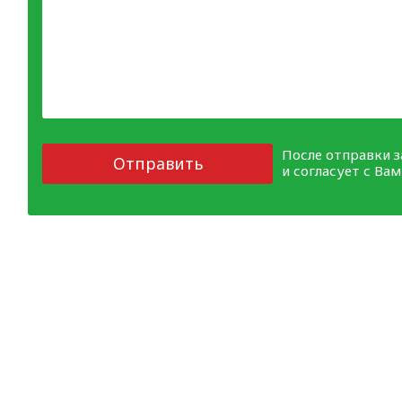
После отправки 
Отправить
и согласует с Ва