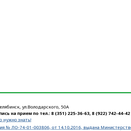
Челябинск, ул.Володарского, 50А
пись на прием по тел.:
8 (351) 225-36-63
,
8 (922) 742-44-42
о нужно знать!
ия № ЛО-74-01-003806, от 14.10.2016, выдана Министерст