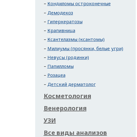
Кондиломы остроконечные
Демодекоз
Гиперкератозы
Крапивница
Ксантелазмы (ксантомы)
Милиумы (просянки, белые угри)
Невусы (родинки)
Папилломы
Розацеа
Детский дерматолог
Косметология
Венерология
УЗИ
Все виды анализов