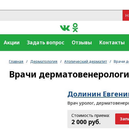
Н
Акции
Задать вопрос
Отзывы
Контакты
Главная
/
Дерматология
/
Атопический дерматит
/
Врачи 
Врачи дерматовенеролог
Долинин Евгени
Врач уролог, дерматовенеро
Стоимость приема:
Зап
2 000 руб.