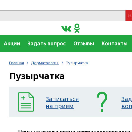
Н
Акции
Задать вопрос
Отзывы
Контакты
Главная
/
Дерматология
/
Пузырчатка
Пузырчатка
Записаться
Зад
на прием
во
Цены на услуги врача дерматовенеролога