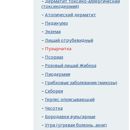
Дерматит токсико-аллергический
(токсикодермия)
Атопический дерматит
Педикулез
Экзема
Лишай отрубевидный
Пузырчатка
Псориаз
Розовый лишай Жибера
Пиодермия
Грибковые заболевания (микозы)
Себорея
Герпес опоясывающий
Чесотка
Бородавки вульгарные
Угри (угревая болезнь, акне)