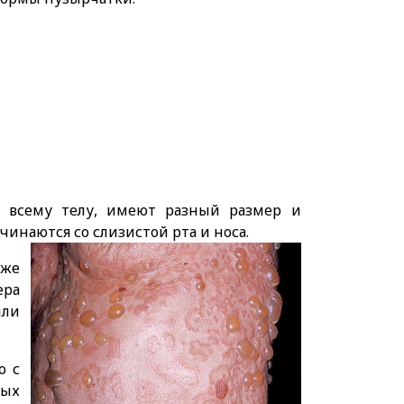
 всему телу, имеют разный размер и
наются со слизистой рта и носа.
оже
ера
или
о с
ых