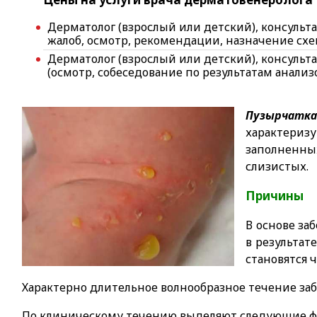
Дерматолог (взрослый или детский), консульт
жалоб, осмотр, рекомендации, назначение сх
Дерматолог (взрослый или детский), консульт
(осмотр, собеседование по результатам анали
Пузырчатк
характер
заполненн
слизистых.
Причины
В основе за
в результат
становятся
Характерно длительное волнообразное течение заб
По клиническому течению выделяют следующие ф