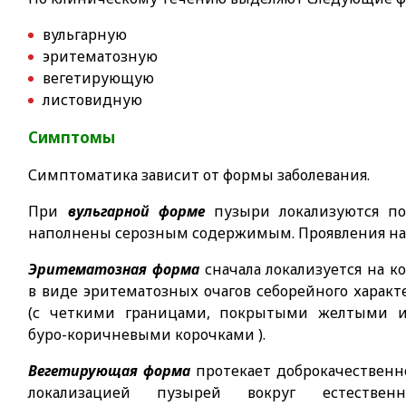
вульгарную
эритематозную
вегетирующую
листовидную
Симптомы
Симптоматика зависит от формы заболевания.
При
вульгарной форме
пузыри локализуются по
наполнены серозным содержимым. Проявления начи
Эритематозная форма
сначала локализуется на к
в виде эритематозных очагов себорейного характ
(с четкими границами, покрытыми желтыми 
буро-коричневыми корочками ).
Вегетирующая форма
протекает доброкачественн
локализацией пузырей вокруг естественн