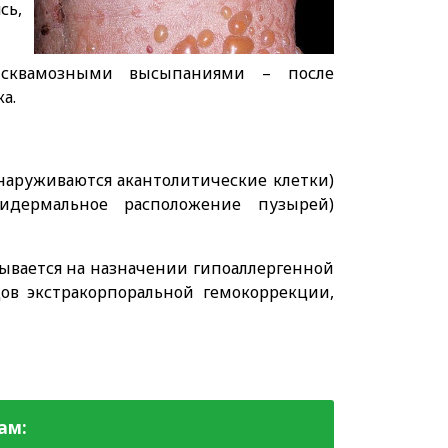
сь,
-сквамозными высыпаниями – после
а.
наруживаются акантолитические клетки)
пидермальное расположение пузырей)
вывается на назначении гипоаллергенной
ов экстракорпоральной гемокоррекции,
ам: