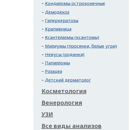
Кондиломы остроконечные
Демодекоз
Гиперкератозы
Крапивница
Ксантелазмы (ксантомы)
Милиумы (просянки, белые угри)
Невусы (родинки)
Папилломы
Розацеа
Детский дерматолог
Косметология
Венерология
УЗИ
Все виды анализов