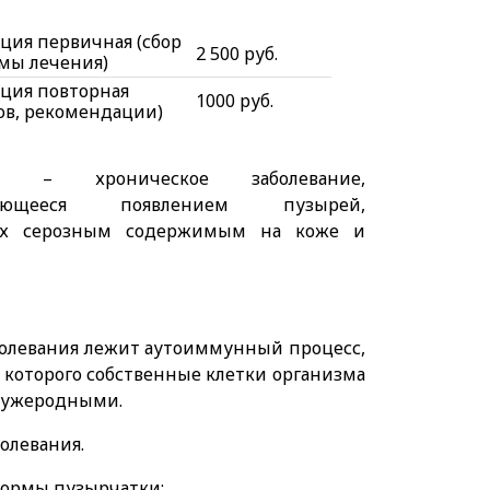
ация первичная (сбор
2 500 руб.
емы лечения)
ация повторная
1000 руб.
зов, рекомендации)
а
– хроническое заболевание,
изующееся появлением пузырей,
ых серозным содержимым на коже и
болевания лежит аутоиммунный процесс,
е которого собственные клетки организма
 чужеродными.
олевания.
ормы пузырчатки: