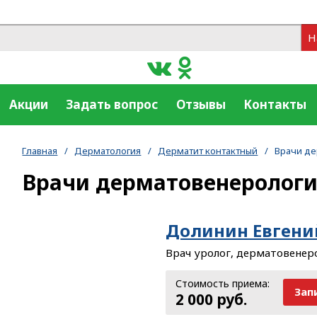
Н
Акции
Задать вопрос
Отзывы
Контакты
Главная
/
Дерматология
/
Дерматит контактный
/
Врачи д
Врачи дерматовенеролог
Долинин Евгени
Врач уролог, дерматовенеро
Стоимость приема:
Зап
2 000 руб.