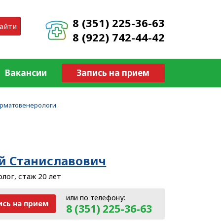
8 (351) 225-36-63
айти
8 (922) 742-44-42
Вакансии
Запись на прием
ерматовенерологи
и
й Станиславович
лог, стаж 20 лет
или по телефону:
ись
на прием
8 (351) 225-36-63