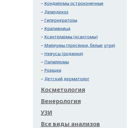
Кондиломы остроконечные
Демодекоз
Гиперкератозы
Крапивница
Ксантелазмы (ксантомы)
Милиумы (просянки, белые угри)
Невусы (родинки)
Папилломы
Розацеа
Детский дерматолог
Косметология
Венерология
УЗИ
Все виды анализов