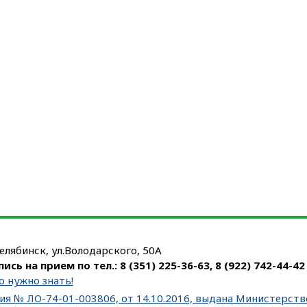
Челябинск, ул.Володарского, 50А
пись на прием по тел.:
8 (351) 225-36-63
,
8 (922) 742-44-42
о нужно знать!
ия № ЛО-74-01-003806, от 14.10.2016, выдана Министерст