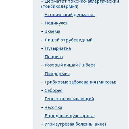
Дерматит токсико-аллергический
(токсикодермия)
Атопический дерматит
Педикулез
Экзема
Лишай отрубевидный
Пузырчатка
Псориаз
Розовый лишай Жибера
Пиодермия
Грибковые заболевания (микозы)
Себорея
Герпес опоясывающий
Чесотка
Бородавки вульгарные
Угри (угревая болезнь, акне)