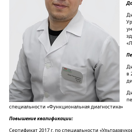
До
Ди
У
у
зд
«Л
Пе
Д
в 
ди
Д
п
специальности «Функциональная диагностика»
Повышение квалификации:
Сертификат 2017 г. по специальности «Ультразвуко