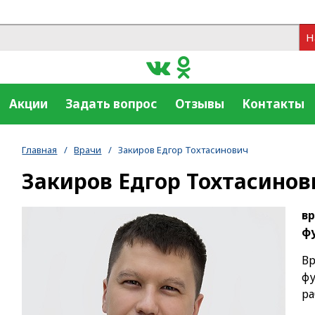
Н
Акции
Задать вопрос
Отзывы
Контакты
Главная
/
Врачи
/
Закиров Едгор Тохтасинович
Закиров Едгор Тохтасинов
вр
ф
В
ф
ра