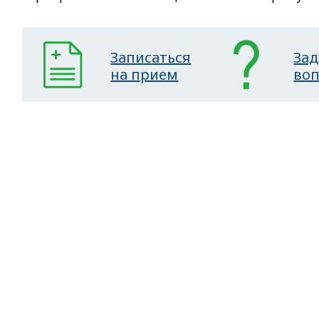
Записаться
Зад
на прием
во