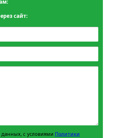
ам:
ерез сайт:
 данных, с условиями
Политики