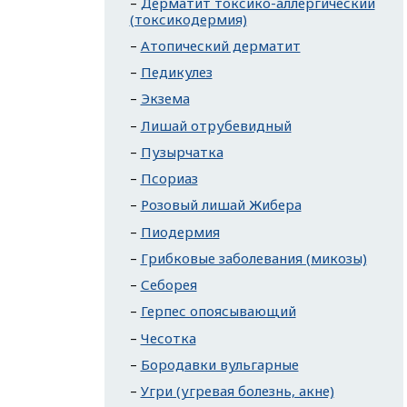
Дерматит токсико-аллергический
(токсикодермия)
Атопический дерматит
Педикулез
Экзема
Лишай отрубевидный
Пузырчатка
Псориаз
Розовый лишай Жибера
Пиодермия
Грибковые заболевания (микозы)
Себорея
Герпес опоясывающий
Чесотка
Бородавки вульгарные
Угри (угревая болезнь, акне)