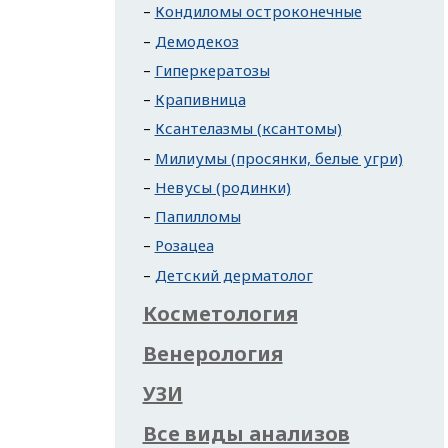
Кондиломы остроконечные
Демодекоз
Гиперкератозы
Крапивница
Ксантелазмы (ксантомы)
Милиумы (просянки, белые угри)
Невусы (родинки)
Папилломы
Розацеа
Детский дерматолог
Косметология
Венерология
УЗИ
Все виды анализов