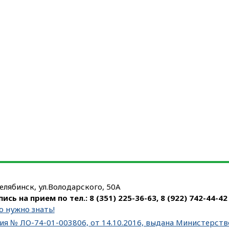
Челябинск, ул.Володарского, 50А
пись на прием по тел.:
8 (351) 225-36-63
,
8 (922) 742-44-42
о нужно знать!
ия № ЛО-74-01-003806, от 14.10.2016, выдана Министерст