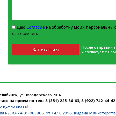
Даю
Согласие
на обработку моих персональных
ознакомлен.
После отправки 
Записаться
и согласует с Ва
Челябинск, ул.Володарского, 50А
пись на прием по тел.:
8 (351) 225-36-63
,
8 (922) 742-44-42
о нужно знать!
ия № ЛО-74-01-003806, от 14.10.2016, выдана Министерст