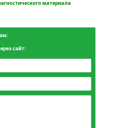
иагностического материала
ам:
ерез сайт: