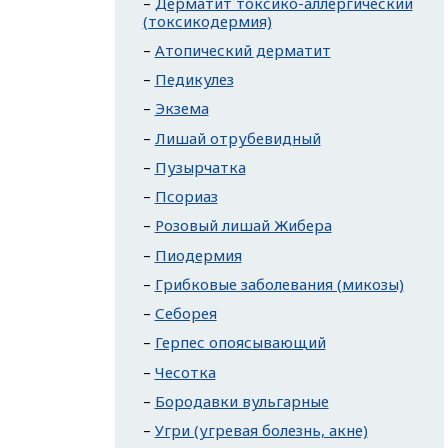
Дерматит токсико-аллергический
(токсикодермия)
Атопический дерматит
Педикулез
Экзема
Лишай отрубевидный
Пузырчатка
Псориаз
Розовый лишай Жибера
Пиодермия
Грибковые заболевания (микозы)
Себорея
Герпес опоясывающий
Чесотка
Бородавки вульгарные
Угри (угревая болезнь, акне)