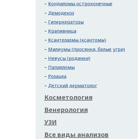
Кондиломы остроконечные
Демодекоз
Гиперкератозы
Крапивница
Ксантелазмы (ксантомы)
Милиумы (просянки, белые угри)
Невусы (родинки)
Папилломы
Розацеа
Детский дерматолог
Косметология
Венерология
УЗИ
Все виды анализов