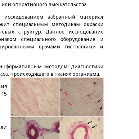
а или оперативного вмешательства.
 исследованием забранный материал
жит специальным методикам окраски
евых структур. Данное исследование
еналом специального оборудования и
ицированными врачами гистологами и
м информативным методом диагностики
сса, происходящего в тканях организма.
ия
 15
или