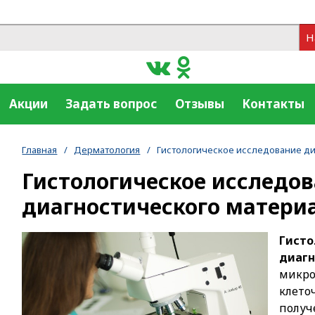
Н
Акции
Задать вопрос
Отзывы
Контакты
Главная
/
Дерматология
/
Гистологическое исследование ди
Гистологическое исследо
диагностического матери
Гис
диагн
микр
клето
получ