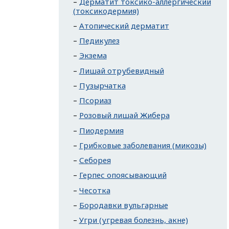
Дерматит токсико-аллергический
(токсикодермия)
Атопический дерматит
Педикулез
Экзема
Лишай отрубевидный
Пузырчатка
Псориаз
Розовый лишай Жибера
Пиодермия
Грибковые заболевания (микозы)
Себорея
Герпес опоясывающий
Чесотка
Бородавки вульгарные
Угри (угревая болезнь, акне)