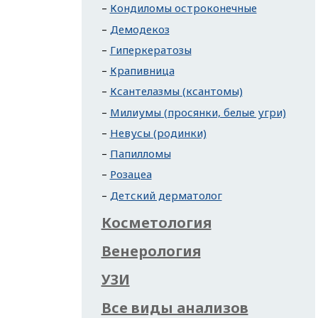
Кондиломы остроконечные
Демодекоз
Гиперкератозы
Крапивница
Ксантелазмы (ксантомы)
Милиумы (просянки, белые угри)
Невусы (родинки)
Папилломы
Розацеа
Детский дерматолог
Косметология
Венерология
УЗИ
Все виды анализов