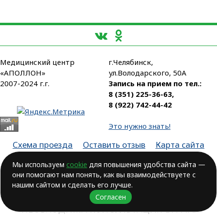
Медицинский центр
г.Челябинск,
«АПОЛЛОН»
ул.Володарского, 50А
2007-2024 г.г.
Запись на прием по тел.:
8 (351) 225-36-63
,
8 (922) 742-44-42
Это нужно знать!
Схема проезда
Оставить отзыв
Карта сайта
Партнеры
Мы используем
cookie
для повышения удобства сайта —
они помогают нам понять, как вы взаимодействуете с
Лицензия № ЛО-74-01-003806, от 14.10.2016, выдана Министерством
здравоохранения Челябинской области
нашим сайтом и сделать его лучше.
Согласен
ВОЗМОЖНЫ ПРОТИВОПОКАЗАНИЯ.
НЕОБХОДИМА КОНСУЛЬТАЦИЯ ВРАЧА!