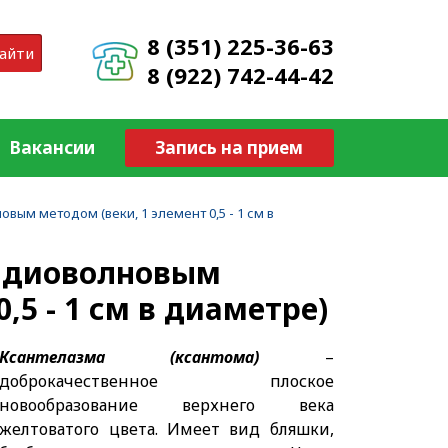
8 (351) 225-36-63
айти
8 (922) 742-44-42
Вакансии
Запись на прием
вым методом (веки, 1 элемент 0,5 - 1 см в
радиоволновым
,5 - 1 см в диаметре)
Ксантелазма (ксантома)
–
доброкачественное плоское
новообразование верхнего века
желтоватого цвета. Имеет вид бляшки,