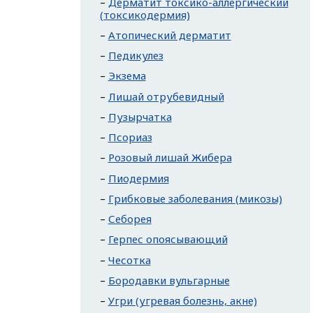
Дерматит токсико-аллергический
(токсикодермия)
Атопический дерматит
Педикулез
Экзема
Лишай отрубевидный
Пузырчатка
Псориаз
Розовый лишай Жибера
Пиодермия
Грибковые заболевания (микозы)
Себорея
Герпес опоясывающий
Чесотка
Бородавки вульгарные
Угри (угревая болезнь, акне)