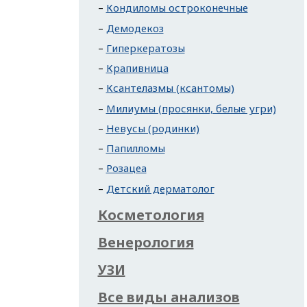
Кондиломы остроконечные
Демодекоз
Гиперкератозы
Крапивница
Ксантелазмы (ксантомы)
Милиумы (просянки, белые угри)
Невусы (родинки)
Папилломы
Розацеа
Детский дерматолог
Косметология
Венерология
УЗИ
Все виды анализов