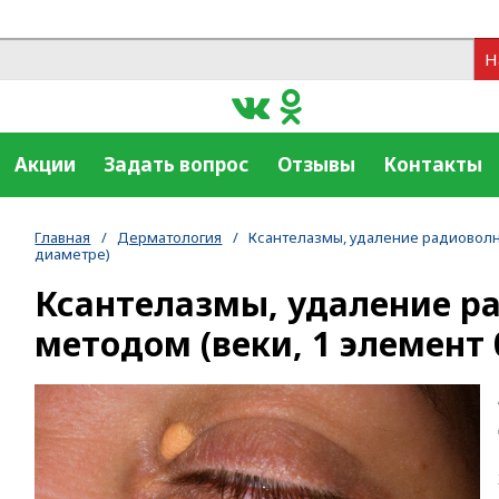
Н
Акции
Задать вопрос
Отзывы
Контакты
Главная
/
Дерматология
/
Ксантелазмы, удаление радиоволно
диаметре)
Ксантелазмы, удаление 
методом (веки, 1 элемент 0