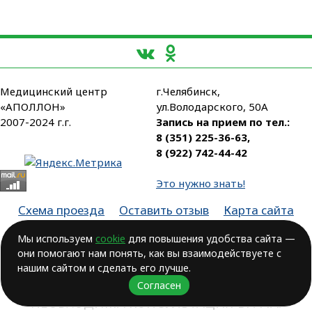
Медицинский центр
г.Челябинск,
«АПОЛЛОН»
ул.Володарского, 50А
2007-2024 г.г.
Запись на прием по тел.:
8 (351) 225-36-63
,
8 (922) 742-44-42
Это нужно знать!
Схема проезда
Оставить отзыв
Карта сайта
Партнеры
Мы используем
cookie
для повышения удобства сайта —
они помогают нам понять, как вы взаимодействуете с
Лицензия № ЛО-74-01-003806, от 14.10.2016, выдана Министерством
здравоохранения Челябинской области
нашим сайтом и сделать его лучше.
Согласен
ВОЗМОЖНЫ ПРОТИВОПОКАЗАНИЯ.
НЕОБХОДИМА КОНСУЛЬТАЦИЯ ВРАЧА!