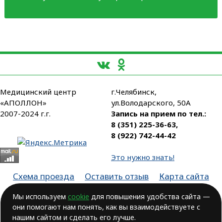
Медицинский центр
г.Челябинск,
«АПОЛЛОН»
ул.Володарского, 50А
2007-2024 г.г.
Запись на прием по тел.:
8 (351) 225-36-63
,
8 (922) 742-44-42
Это нужно знать!
Схема проезда
Оставить отзыв
Карта сайта
Партнеры
Мы используем
cookie
для повышения удобства сайта —
они помогают нам понять, как вы взаимодействуете с
Лицензия № ЛО-74-01-003806, от 14.10.2016, выдана Министерством
здравоохранения Челябинской области
нашим сайтом и сделать его лучше.